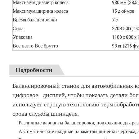
Максимум.диаметр колеса
980 мм (38,5
Максимум.ширина колеса
15 дюймов
Время балансировки
7 с
Сила
220В 50Гц 1Ф
Упаковка
1100 х 800 х
Вес нетто Вес брутто
98 кг (216 фу
Подробности
Балансировочный станок для автомобильных ко
цифровое дисплей, чтобы показать детали бо
использует строгую технологию термообработ
срока службы шпинделя.
Различные варианты балансировки, подходящие для раз
Автоматические входные параметры линейки чертежа, а