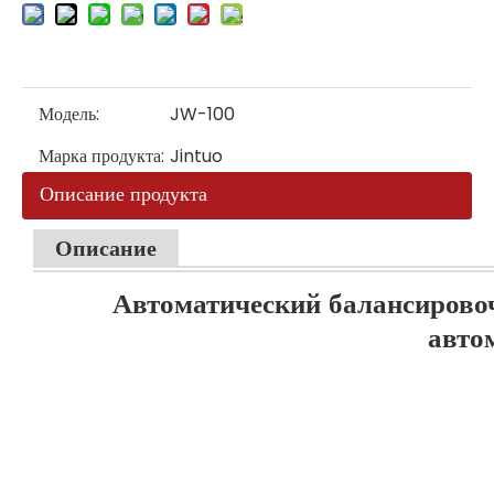
Модель:
JW-100
Марка продукта:
Jintuo
Описание продукта
Описание
Автоматический балансирово
авто