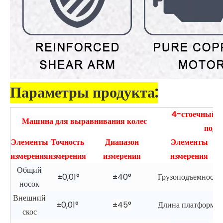
Параметры продукта:
4-стоечный 
Машина для выравнивания колес
подъ
Элементы
Точность
Диапазон
Элементы
измерения
измерения
измерения
измерения
Общий
±0,01°
±40°
Грузоподъемность
носок
Внешний
±0,01°
±45°
Длина платформы
скос