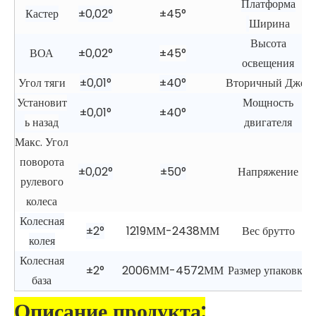
Платформа
Кастер
±0,02°
±45°
Ширина
Высота
ВОА
±0,02°
±45°
освещения
Угол тяги
±0,01°
±40°
Вторичный Джек
Установит
Мощность
±0,01°
±40°
ь назад
двигателя
Макс. Угол
поворота
±0,02°
±50°
Напряжение
рулевого
колеса
Колесная
±2°
1219ММ-2438ММ
Вес брутто
колея
Колесная
±2°
2006ММ-4572ММ
Размер упаковки
база
Описание продукта: